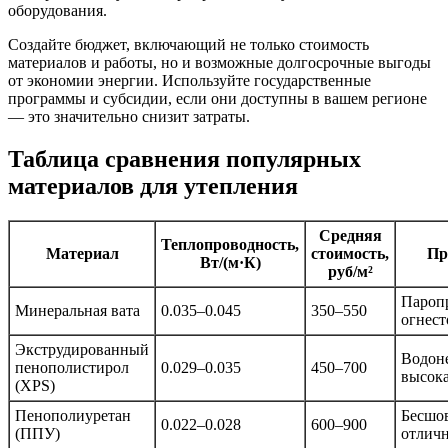
оборудования.
Создайте бюджет, включающий не только стоимость
материалов и работы, но и возможные долгосрочные выгоды
от экономии энергии. Используйте государственные
программы и субсидии, если они доступны в вашем регионе
— это значительно снизит затраты.
Таблица сравнения популярных
материалов для утепления
Средняя
Теплопроводность,
Материал
стоимость,
Пр
Вт/(м·К)
руб/м²
Пароп
Минеральная вата
0.035–0.045
350–550
огнест
Экструдированный
Водон
пенополистирол
0.029–0.035
450–700
высока
(XPS)
Пенополиуретан
Бесшо
0.022–0.028
600–900
(ППУ)
отличн