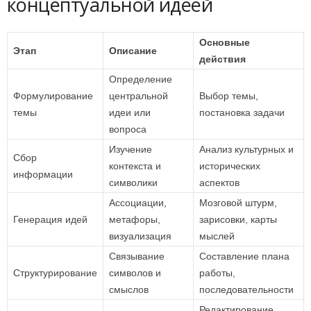
концептуальной идеей
Основные
Этап
Описание
действия
Определение
Формулирование
центральной
Выбор темы,
темы
идеи или
постановка задачи
вопроса
Изучение
Анализ культурных и
Сбор
контекста и
исторических
информации
символики
аспектов
Ассоциации,
Мозговой штурм,
Генерация идей
метафоры,
зарисовки, карты
визуализация
мыслей
Связывание
Составление плана
Структурирование
символов и
работы,
смыслов
последовательности
Редактирование,