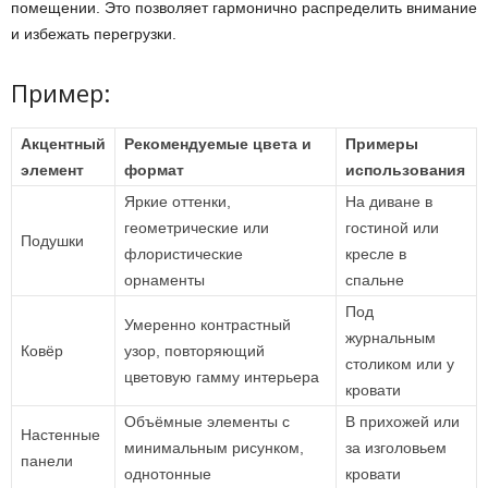
помещении. Это позволяет гармонично распределить внимание
и избежать перегрузки.
Пример:
Акцентный
Рекомендуемые цвета и
Примеры
элемент
формат
использования
Яркие оттенки,
На диване в
геометрические или
гостиной или
Подушки
флористические
кресле в
орнаменты
спальне
Под
Умеренно контрастный
журнальным
Ковёр
узор, повторяющий
столиком или у
цветовую гамму интерьера
кровати
Объёмные элементы с
В прихожей или
Настенные
минимальным рисунком,
за изголовьем
панели
однотонные
кровати